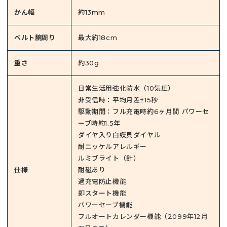
かん幅
約13mm
ベルト腕周り
最大約18cm
重さ
約30g
日常生活用強化防水（10気圧）
非受信時：平均月差±15秒
駆動期間：フル充電時約6ヶ月間 パワーセ
ーブ時約1.5年
ダイヤ入り白蝶貝ダイヤル
耐ニッケルアレルギー
ルミブライト（針）
仕様
耐磁あり
過充電防止機能
即スタート機能
パワーセーブ機能
フルオートカレンダー機能（2099年12月