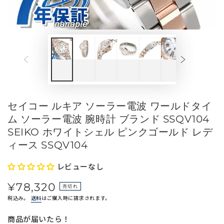
メ
デ
ィ
ア
を
開
く
セイコー ルキア ソーラー電波 ワールドタイ
ム ソーラー電波 腕時計 ブランド SSQV104
SEIKO ホワイトシェル ピンクゴールド レデ
ィース SSQV104
レビューなし
¥78,320
定
売切れ
価
税込み。
送料
はご購入時に請求されます。
商品が届いたら！