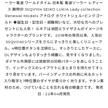
ーラー電波 ワールドタイム 日本製 電波ソーラー レディー
ス 腕時計 SSQV104 SEIKO LUKIA Lady collection
Renewal Models アナログ ホワイトシェル×ピンクゴー
ルド ◆誕生日・記念日・就職祝いなど、大切な方へのプレ
ゼントにも人気！ ルキアは池田エライザさんがイメージキ
ャラクターのブランドです。 2018年の発売以来、人気の
SSQV040シリーズをさらにすっきりと美しくリニューア
ル。4時位置ボタンを沈頭化し、すっきりとしたケースに。
DLデザインもよりすっきり綺麗に、見やすくなりました。
ダイヤル外周部には放射状の印刷パターンをあしらうこと
で、インデックスのレイアウトにまとまりを持たせてすっ
きり見せています。バーインデックスの外側に光るカット
入り略字と7時位置のダイヤが柔らかく光ります。チタン素
材のため、つけていることを忘れる程の軽量さです。 発売
日：22年04月発売