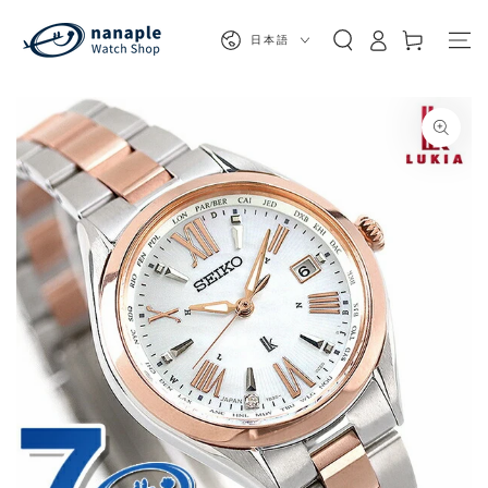
カ
コンテンツにスキッ
プする
グ
言
ー
日本語
イ
語
ト
ン
商品の情報にスキップする
モ
ダ
ー
ル
で
1