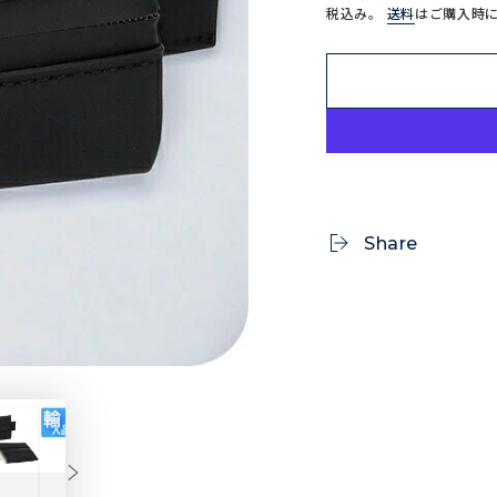
価
税込み。
送料
はご購入時
Share