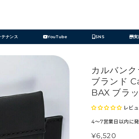
ンテナンス
YouTube
SNS
実
カルバンク
ブランド Cal
BAX ブラック
レビュ
4～7営業日以内に
¥6,520
定