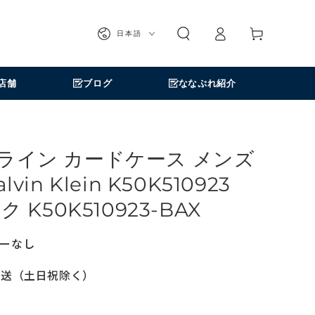
ロ
カ
グ
言
ー
日本語
イ
語
ト
ン
店舗
ブログ
ななぷれ紹介
ライン カードケース メンズ
vin Klein K50K510923
 K50K510923-BAX
ーなし
発送（土日祝除く）