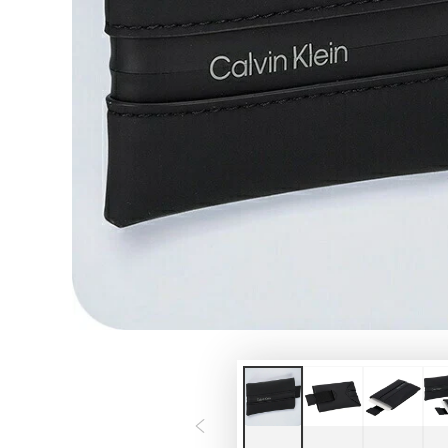
モ
ダ
ー
ル
で
1
メ
デ
ィ
ア
を
開
く