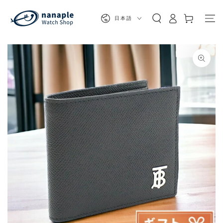
カ
コンテンツにスキッ
グ
プする
言
ー
日本語
イ
語
ト
ン
商品の情報にスキップする
モ
ダ
ー
ル
で
1