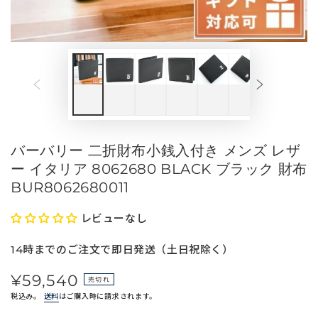
メ
デ
ィ
ア
を
開
く
バーバリー 二折財布小銭入付き メンズ レザ
ー イタリア 8062680 BLACK ブラック 財布
BUR8062680011
レビューなし
14時までのご注文で即日発送（土日祝除く）
¥59,540
定
売切れ
価
税込み。
送料
はご購入時に請求されます。