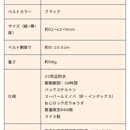
ベルトカラー
ブラック
サイズ（縦×横×
約52×42×11mm
厚）
ベルト腕周り
約15-20.5cm
重さ
約118g
20気圧防水
駆動期間：38時間
バックスケルトン
仕様
スーパールミノバ（針・インデックス）
ねじロック式りゅうず
数量限定888個
スイス製