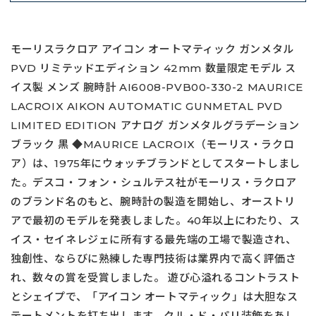
モーリスラクロア アイコン オートマティック ガンメタル
PVD リミテッドエディション 42mm 数量限定モデル ス
イス製 メンズ 腕時計 AI6008-PVB00-330-2 MAURICE
LACROIX AIKON AUTOMATIC GUNMETAL PVD
LIMITED EDITION アナログ ガンメタルグラデーション
ブラック 黒 ◆MAURICE LACROIX（モーリス・ラクロ
ア）は、1975年にウォッチブランドとしてスタートしまし
た。デスコ・フォン・シュルテス社がモーリス・ラクロア
のブランド名のもと、腕時計の製造を開始し、オーストリ
アで最初のモデルを発表しました。40年以上にわたり、ス
イス・セイネレジェに所有する最先端の工場で製造され、
独創性、ならびに熟練した専門技術は業界内で高く評価さ
れ、数々の賞を受賞しました。 遊び心溢れるコントラスト
とシェイプで、「アイコン オートマティック」は大胆なス
テートメントを打ち出します。クル・ド・パリ装飾をあし