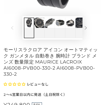
メ
デ
ィ
ア
を
開
く
モーリスラクロア アイコン オートマティッ
ク ガンメタル 自動巻き 腕時計 ブランド メ
ンズ 数量限定 MAURICE LACROIX
AI6008-PVB00-330-2 AI6008-PVB00-
330-2
レビューなし
2～4営業日以内に発送（土日祝除く）
¥249,800
定
売切れ