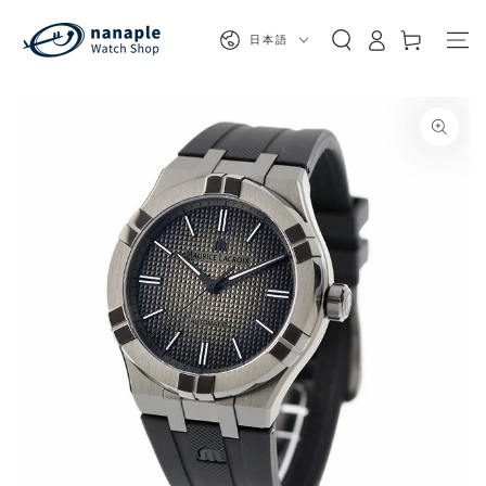
カ
コンテンツにスキッ
グ
プする
言
ー
日本語
イ
語
ト
ン
商品の情報にスキップする
モ
ダ
ー
ル
で
1