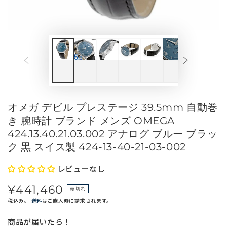
メ
デ
ィ
ア
を
開
く
オメガ デビル プレステージ 39.5mm 自動巻
き 腕時計 ブランド メンズ OMEGA
424.13.40.21.03.002 アナログ ブルー ブラッ
ク 黒 スイス製 424-13-40-21-03-002
レビューなし
¥441,460
定
売切れ
価
税込み。
送料
はご購入時に請求されます。
商品が届いたら！