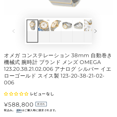
メ
デ
ィ
ア
を
開
く
オメガ コンステレーション 38mm 自動巻き
機械式 腕時計 ブランド メンズ OMEGA
123.20.38.21.02.006 アナログ シルバー イエ
ローゴールド スイス製 123-20-38-21-02-
006
レビューなし
¥588,800
定
売切れ
価
税込み。
送料
はご購入時に請求されます。