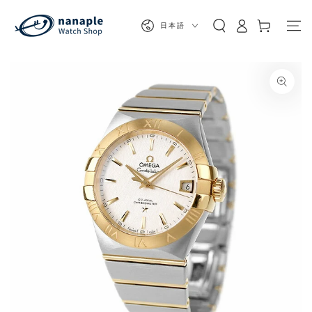
カ
コンテンツにスキッ
グ
プする
言
ー
日本語
イ
語
ト
ン
商品の情報にスキップする
モ
ダ
ー
ル
で
1