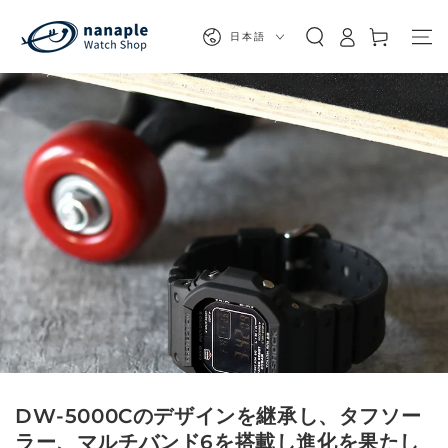
カ
コンテンツにスキッ
グ
プする
言
ー
日本語
イ
語
ト
ン
DW-5000Cのデザインを継承し、タフソー
ラー、マルチバンド6を搭載し進化を果たし